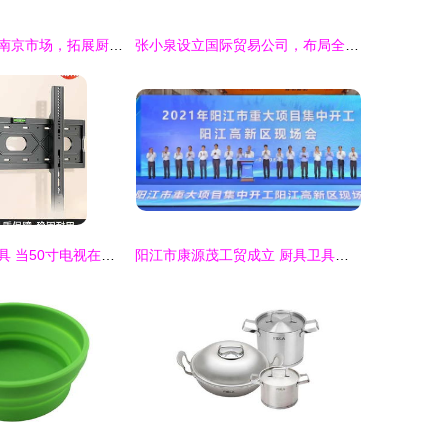
好想你食品进军南京市场，拓展厨具卫具业务新篇章
张小泉设立国际贸易公司，布局全球厨卫市场
壁挂架与厨具卫具 当50寸电视在烹饪间隙点亮味觉维度
阳江市康源茂工贸成立 厨具卫具赛道的新生力量