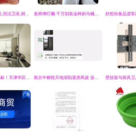
主营产品:居家日用品;清洁卫浴;厨房用品;收纳用品;个人护理;办公
老师傅叮嘱:千万别装这样的马桶,否则后悔都来不及!
地标之上，再塑新地标！天津市区超级大盘的迭代升级 厨具卫具篇
南京中粮悦天地深陷退房风波 业主集体上访背后的厨卫质量之忧