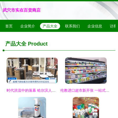
武穴市实在百货商店
首页
企业简介
产品大全
联系我们
企业信息
访客
产品大全
Product
时代洪流中的落幕 哈尔滨人记忆中的厨卫日用巨头
伦教进口超市新开张 一站式购齐全球零食日用品，速来扫货！