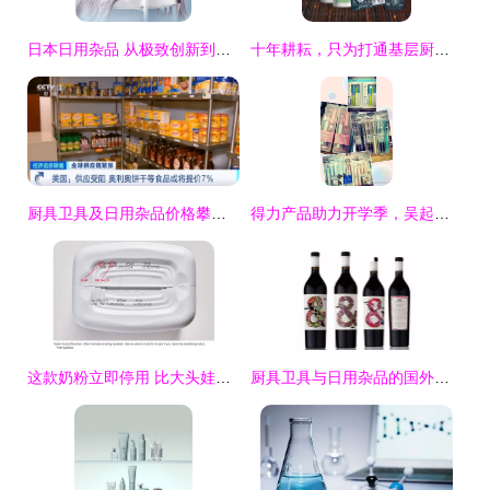
日本日用杂品 从极致创新到争议边界
十年耕耘，只为打通基层厨具卫具及日用杂品的“最后一公里”
厨具卫具及日用杂品价格攀升，多家巨头宣布上调售价
得力产品助力开学季，吴起县方圆有限责任公司新品上市
这款奶粉立即停用 比大头娃娃还可怕，很多妈妈都买过
厨具卫具与日用杂品的国外创意包装设计欣赏