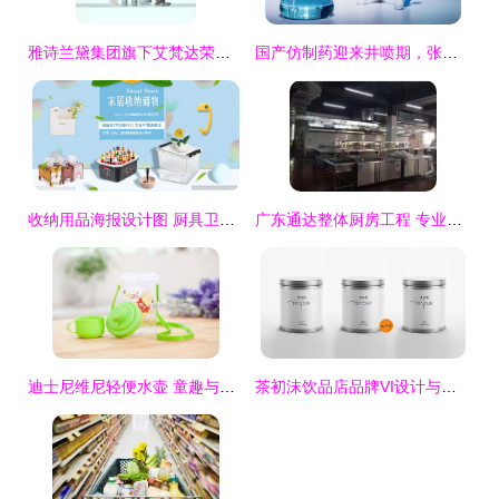
雅诗兰黛集团旗下艾梵达荣获蓝星计划可持续发展包装大赛金奖
国产仿制药迎来井喷期，张江医药蓄势待发，厨具卫具及日用杂品行业亦迎变革
收纳用品海报设计图 厨具卫具及日用杂品的智慧整理
广东通达整体厨房工程 专业厨具安装与设计服务
迪士尼维尼轻便水壶 童趣与实用的完美结合
茶初沫饮品店品牌VI设计与厨具卫具日用杂品整合策略