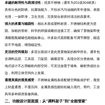
卓越的耐用性与易清洁性
：优质不锈钢（通常为201或304材质）
具有出色的防锈、抗腐蚀能力，不怕水汽与油烟的常年侵蚀。表面
光滑，一抹即净，卫生无忧，完美契合厨房对清洁的高要求。
强大的承重与稳固性
：相比木质或塑料材质，不锈钢结构更为坚
固。加粗的管材、科学的焊接或螺丝连接工艺，确保了置物架即使
满载瓶瓶罐罐也能稳如泰山。许多款式底部配备可调节脚垫，能适
应不平地面，增强稳定性。
灵活的空间规划
：多层台面设计是此类置物架的精华所在。通常包
含调料品层、工具层、刀架层、碗碟层等，实现分区分类收纳。落
地式设计不占用橱柜内部空间，可灵活放置于墙角、橱柜旁或灶台
边，利用立体空间向上发展。
通透美观的视觉感受
：不锈钢金属线条搭配镂空网板或护栏，视觉
上轻盈通透，不显压抑。金属质感也能轻松融入现代、简约、工业
风等多种厨房装修风格。
二、功能设计面面观：从“调料架子”到“全能管家”