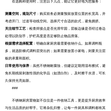
在选购和使用时，注意以下几点，能让它更好地为您服务：
测量空间，规划尺寸
：购买前务必测量预留放置位置的长宽高，并
考虑开门、过道等动线空间。选择尺寸合适的款式，避免拥挤。
关注细节工艺
：检查焊接点是否光滑牢固，层板边缘是否经过卷边
处理以防划手，护栏高度是否足够防止物品滑落。
根据需求选择配置
：明确自家厨房最需要收纳什么。如果调料瓶
多，就选阶梯式调料层突出的；如果需要放置小家电，则要关注层
板的承重和面积。
日常使用与保养
：虽然不锈钢耐腐蚀，但建议定期用湿布擦拭，避
免长期残留刺激性强的化学品（如漂白剂）。及时擦干水渍，可长
久保持光亮如新。
###
不锈钢厨房置物架不仅仅是一件收纳工具，更是提升厨房效率
与生活品质的好帮手。它将杂乱归整，让每一件厨具和调料都有其