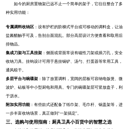
如今的厨房置物架已远不止一个简单的架子，它往往整合了多
种实用功能：
专属调料收纳区
：设有护栏的阶梯式平台或可移动的调料盒，让油
盐酱醋触手可及，告别台面混乱。部分高层设计方便查看和取用后
排物品。
集成刀架与工具挂架
：侧面或背面常设有磁性刀架或插刀孔，安全
收纳刀具。挂钩设计可用于悬挂锅铲、汤勺、打蛋器等常用工具，
通风晾干。
多层平台与碗碟架
：除了放置调料，宽阔的层板可容纳电饭煲、微
波炉、砧板等中小型厨电和用具。专门的碗碟架层可竖放盘子，利
于沥水。
附加实用功能
：有些款式还配备了纸巾架、毛巾杆、锅盖架等，进
一步丰富收纳场景，真正做到“一架搞定”。
三、选购与使用指南：厨具卫具小百货中的智慧之选