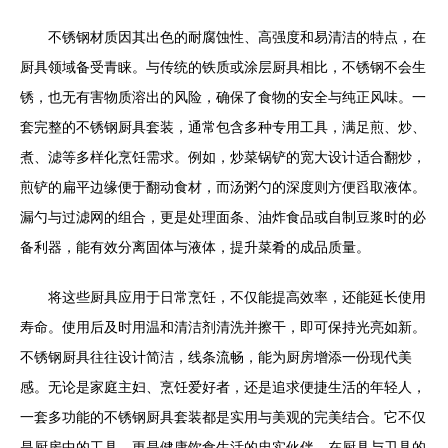
不锈钢材质因其出色的耐腐蚀性、高强度和易清洁的特点，在
厨具领域备受青睐。与传统的铁质或涂层厨具相比，不锈钢不会生
锈，也无有害物质溶出的风险，确保了食物的安全与纯正风味。一
套完整的不锈钢厨具套装，通常包含多种专用工具，满足煎、炒、
煮、滤等多样化烹饪需求。例如，炒菜锅铲的宽大设计适合翻炒，
煎铲的扁平边缘便于翻动食材，而汤粥勺的深度则方便舀取液体。
漏勺与过滤网的组合，更是处理面条、油炸食品或自制豆浆时的必
备利器，能有效分离固体与液体，提升菜肴的成品质量。
将这些厨具应用于日常烹饪，不仅能提高效率，还能延长使用
寿命。使用后及时用温和清洁剂清洗并擦干，即可保持光亮如新。
不锈钢厨具往往设计简洁，线条流畅，能为厨房增添一份现代美
感。无论是家庭主妇、烹饪爱好者，还是追求便捷生活的年轻人，
一套多功能的不锈钢厨具套装都是实用与美观的完美结合。它不仅
是厨房中的工具，更是健康饮食生活的忠实伙伴。在厨具与卫具的