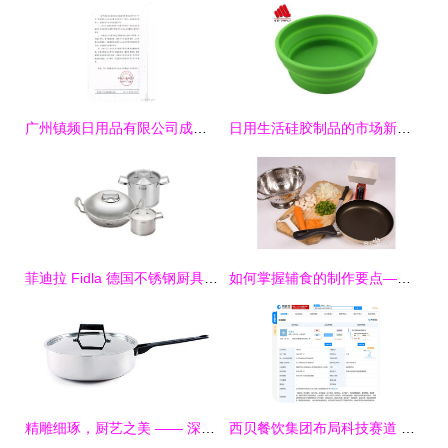
广州镇频日用品有限公司成立 聚焦厨具卫具领域，注册资本10万元
日用生活硅胶制品的市场新星——硅胶餐具与厨具的价格、厂家与图像万象
菲迪拉 Fidla 德国不锈钢厨具三件套 精准烹饪的全能组合
如何掌握辅食的制作要点——厨具与卫生篇
精雕细琢，厨艺之美 —— 深圳主振设计公司厨具卫具产品摄影与画册设计
西贝餐饮集团布局科技赛道 成立新公司专注厨具卫具研发